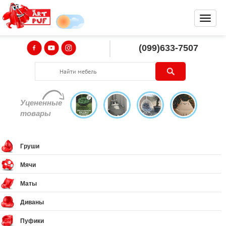
(099)633-7507
Уцененные
товары
Груши
Мячи
Маты
Диваны
Пуфики