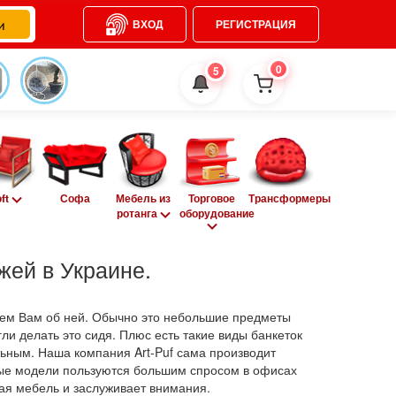
ВХОД
РЕГИСТРАЦИЯ
0
5
oft
Софа
Мебель из
Торговое
Трансформеры
ротанга
оборудование
жей в Украине.
кажем Вам об ней. Обычно это небольшие предметы
ли делать это сидя. Плюс есть такие виды банкеток
ьным. Наша компания Art-Puf сама производит
орые модели пользуются большим спросом в офисах
ная мебель и заслуживает внимания.