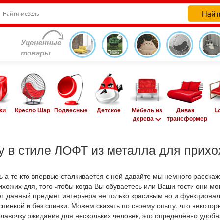
Уцененные
товары
ки
Кресло Шар
Подвесные
Детское
Мебель из
Диван
L
дерева
трансформер
ку в стиле ЛОФТ из металла для прихо
бель а те кто впервые сталкивается с ней давайте мы немного расс
ожих для, того чтобы когда Вы обуваетесь или Ваши гости они мог
т данный предмет интерьера не только красивым но и функционал
спинкой и без спинки. Можем сказать по своему опыту, что некот
к лавочку ожидания для нескольких человек, это определённо удоб