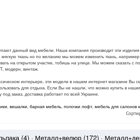
купают данный вид мебели. Наша компания производит эти изделия 
 мягкую ткань но по желанию мы можем изменить ткань, например 
вать на открытом участке, тобишь на улице. Мы можем сказать с 
T, модерн, винтаж.
ассическом интерьере, эти модели в нашем интернет магазине Вы см
ользовать для отдыха. Если Вы не нашли, что можно купить в наш
 под заказ, доставка работает по всей Украине.
лики
,
вешалки
,
барная мебель
,
полочки лофт
,
мебель для салонов 
Сорти
льпака
(4)
·
Металл+велюр
(172)
·
Металл+д