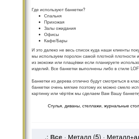
Где используют банкетки?
Спальня
Прихожая
Залы ожидания
Офисы
Кафе/Бары
И это далеко не весь список куда наши клиенты по
мы используем поролон самой плотной плотности и
из экокожи или плащёвки если планируете использо
изделий. Все банкетки выполнены либо в стиле LOF
Банкетки из дерева отлично будут смотреться в кл
банкетки очень мягкие поэтому их можно смело исп
картинку или чёртёж мы сделаем Вам Вашу банкетку
Стулья
,
диваны
,
стеллажи
,
журнальные сто
.:
Все
·
Металл
(5)
·
Металл+а