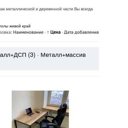
как металлической и деревянной части Вы всегда
толы живой край
ровка:
Наименование
·
↑ Цена
·
Дата добавления
талл+ДСП
(3)
·
Металл+массив