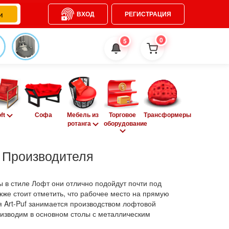
ВХОД
РЕГИСТРАЦИЯ
0
5
oft
Софа
Мебель из
Торговое
Трансформеры
ротанга
оборудование
 Производителя
 в стиле Лофт они отлично подойдут почти под
акже стоит отметить, что рабочее место на прямую
я Art-Puf занимается производством лофтовой
изводим в основном столы с металлическим