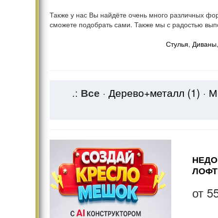
Также у нас Вы найдёте очень много различных фор
сможете подобрать сами. Также мы с радостью выпо
Стулья
,
Диваны
.:
Все
·
Дерево+металл
(1)
·
М
НЕДО
ЛОФТ
от
5