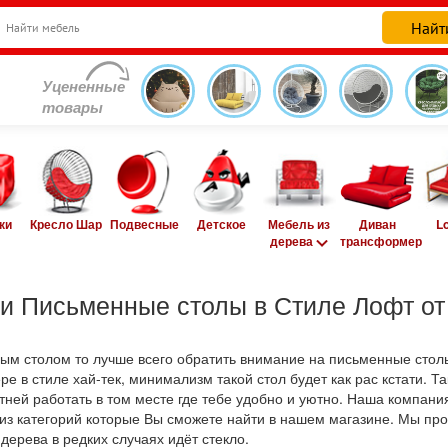
Уцененные
товары
ки
Кресло Шар
Подвесные
Детское
Мебель из
Диван
L
дерева
трансформер
и Письменные столы в Стиле Лофт от
ым столом то лучше всего обратить внимание на письменные столы
ре в стиле хай-тек, минимализм такой стол будет как рас кстати. Т
тней работать в том месте где тебе удобно и уютно. Наша компани
з категорий которые Вы сможете найти в нашем магазине. Мы про
дерева в редких случаях идёт стекло.