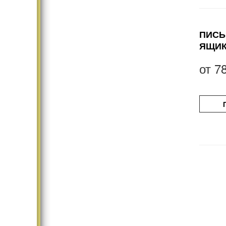
ПИСЬ
ЯЩИ
от
7