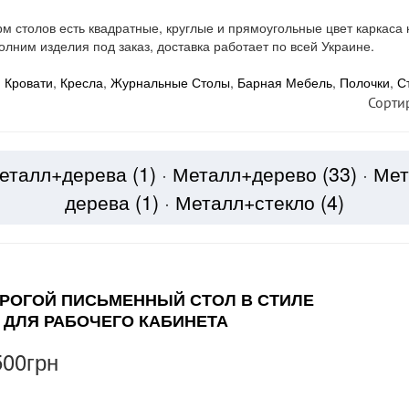
м столов есть квадратные, круглые и прямоугольные цвет каркаса 
лним изделия под заказ, доставка работает по всей Украине.
,
Кровати
,
Кресла
,
Журнальные Столы
,
Барная Мебель
,
Полочки
,
С
Сорти
еталл+дерева
(1)
·
Металл+дерево
(33)
·
Ме
дерева
(1)
·
Металл+стекло
(4)
РОГОЙ ПИСЬМЕННЫЙ СТОЛ В СТИЛЕ
 ДЛЯ РАБОЧЕГО КАБИНЕТА
500грн