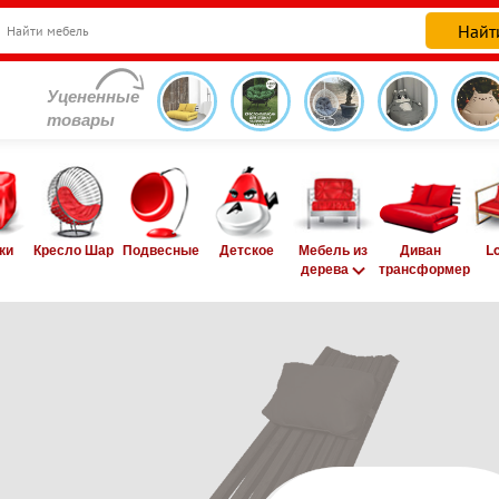
Уцененные
товары
ки
Кресло Шар
Подвесные
Детское
Мебель из
Диван
L
дерева
трансформер