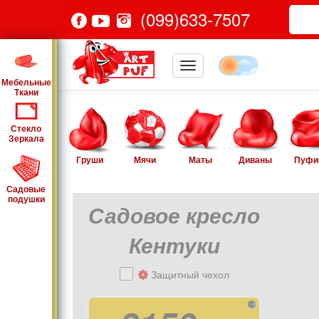
(099)633-7507
Мебельные
Ткани
Стекло
Зеркала
Груши
Мячи
Маты
Диваны
Пуфи
Садовые
подушки
Садовое кресло
Кентуки
Защитный чехол