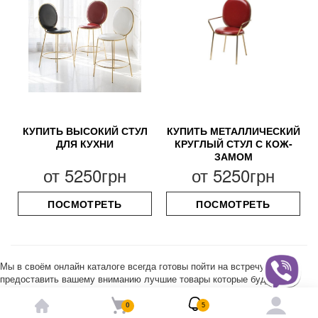
КУПИТЬ ВЫСОКИЙ СТУЛ
КУПИТЬ МЕТАЛЛИЧЕСКИЙ
ДЛЯ КУХНИ
КРУГЛЫЙ СТУЛ С КОЖ-
ЗАМОМ
от
5250грн
от
5250грн
ПОСМОТРЕТЬ
ПОСМОТРЕТЬ
Мы в своём онлайн каталоге всегда готовы пойти на встречу и
предоставить вашему вниманию лучшие товары которые будут Вас
радовать как по цене так и по качеству. Также огромный ассортимент
который заставит ахнуть даже самого требовательного покупателя. Мы
0
5
можем сказать с уверенностью что у нас самый большой выбор цветов