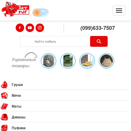
(099)633-7507
Уцененные
товары
Груши
Мячи
Маты
Диваны
Пуфики