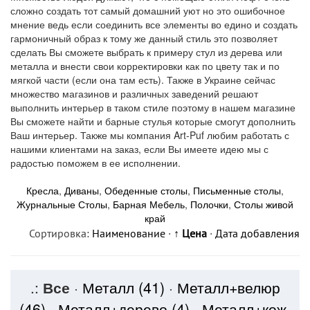
сложно создать тот самый домашний уют но это ошибочное
мнение ведь если соединить все элементы во едино и создать
гармоничный образ к тому же данный стиль это позволяет
сделать Вы сможете выбрать к примеру стул из дерева или
металла и внести свои корректировки как по цвету так и по
мягкой части (если она там есть). Также в Украине сейчас
множество магазинов и различных заведений решают
выполнить интерьер в таком стиле поэтому в нашем магазине
Вы сможете найти и барные стулья которые смогут дополнить
Ваш интерьер. Также мы компания Art-Puf любим работать с
нашими клиентами на заказ, если Вы имеете идею мы с
радостью поможем в ее исполнении.
Кресла
,
Диваны
,
Обеденные столы
,
Письменные столы
,
Журнальные Столы
,
Барная Мебель
,
Полочки
,
Столы живой
край
Сортировка:
Наименование
·
↑ Цена
·
Дата добавления
.:
Все
·
Металл
(41)
·
Металл+велюр
(46)
·
Металл+дерево
(4)
·
Металл+кож-