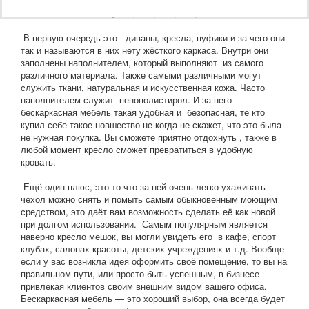
В первую очередь это диваны, кресла, пуфики и за чего они
так и называются в них нету жёсткого каркаса. Внутри они
заполнены наполнителем, который выполняют из самого
различного материала. Также самыми различными могут
служить ткани, натуральная и искусственная кожа. Часто
наполнителем служит пенополистирол. И за него
бескаркасная мебель такая удобная и безопасная, те кто
купил себе такое новшество не когда не скажет, что это была
не нужная покупка. Вы сможете приятно отдохнуть , также в
любой момент кресло сможет превратиться в удобную
кровать.
Ещё один плюс, это то что за ней очень легко ухаживать
чехол можно снять и помыть самым обыкновенным моющим
средством, это даёт вам возможность сделать её как новой
при долгом использовании. Самым популярным является
наверно кресло мешок, вы могли увидеть его в кафе, спорт
клубах, салонах красоты, детских учреждениях и т.д. Вообще
если у вас возникла идея оформить своё помещение, то вы на
правильном пути, или просто быть успешным, в бизнесе
привлекая клиентов своим внешним видом вашего офиса.
Бескаркасная мебель — это хороший выбор, она всегда будет