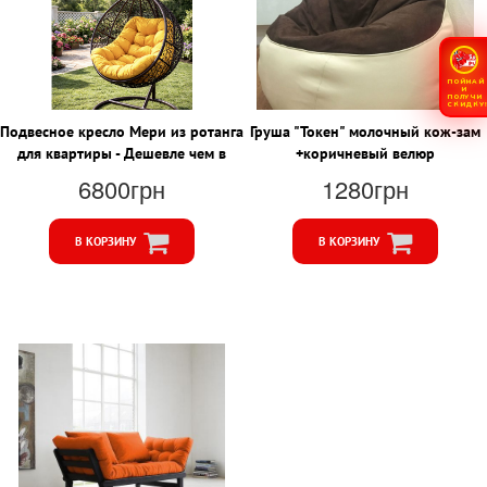
ПОЙМАЙ
И
ПОЛУЧИ
СКИДКУ
Подвесное кресло Мери из ротанга
Груша "Токен" молочный кож-зам
для квартиры - Дешевле чем в
+коричневый велюр
Эпицентре
6800грн
1280грн
В КОРЗИНУ
В КОРЗИНУ