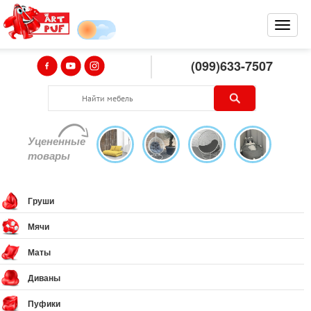
(099)633-7507
Уцененные
товары
Груши
Мячи
Маты
Диваны
Пуфики