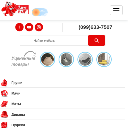
(099)633-7507
Уцененные
товары
Груши
Мячи
Маты
Диваны
Пуфики