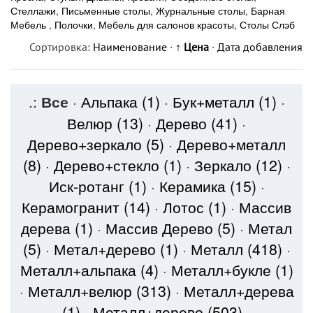
Стеллажи
,
Письменные столы
,
Журнальные столы
,
Барная
Мебель
,
Полочки
,
Мебель для салонов красоты
,
Столы Слэб
Сортировка:
Наименование
·
↑ Цена
·
Дата добавления
.:
Все
·
Альпака
(1)
·
Бук+металл
(1)
·
Велюр
(13)
·
Дерево
(41)
·
Дерево+зеркало
(5)
·
Дерево+металл
(8)
·
Дерево+стекло
(1)
·
Зеркало
(12)
·
Иск-ротанг
(1)
·
Керамика
(15)
·
Керамогранит
(14)
·
Лотос
(1)
·
Массив
дерева
(1)
·
Массив Дерево
(5)
·
Метал
(5)
·
Метал+дерево
(1)
·
Металл
(418)
·
Металл+альпака
(4)
·
Металл+букле
(1)
·
Металл+велюр
(313)
·
Металл+дерева
(1)
·
Металл+дерево
(503)
·