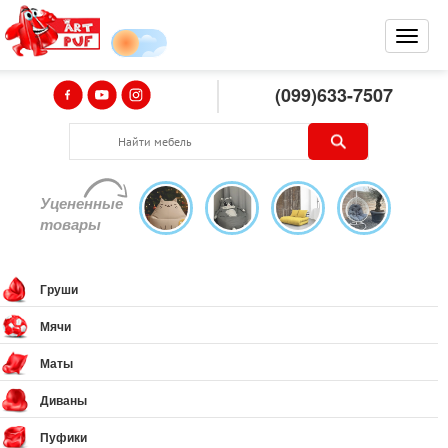
(099)633-7507
Уцененные
товары
Груши
Мячи
Маты
Диваны
Пуфики