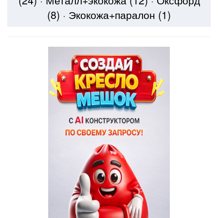
(24)
·
Металл+экокожа
(12)
·
Оксфорд
(8)
·
Экокожа+паралон
(1)