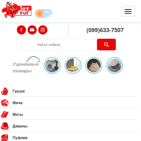
(099)633-7507
Уцененные
товары
Груши
Мячи
Маты
Диваны
Пуфики