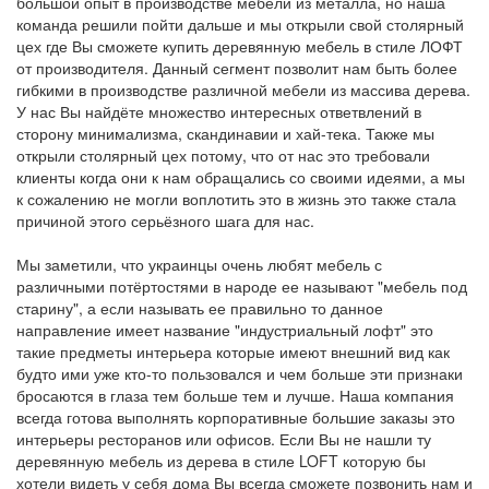
большой опыт в производстве мебели из металла, но наша
команда решили пойти дальше и мы открыли свой столярный
цех где Вы сможете купить деревянную мебель в стиле ЛОФТ
от производителя. Данный сегмент позволит нам быть более
гибкими в производстве различной мебели из массива дерева.
У нас Вы найдёте множество интересных ответвлений в
сторону минимализма, скандинавии и хай-тека. Также мы
открыли столярный цех потому, что от нас это требовали
клиенты когда они к нам обращались со своими идеями, а мы
к сожалению не могли воплотить это в жизнь это также стала
причиной этого серьёзного шага для нас.
Мы заметили, что украинцы очень любят мебель с
различными потёртостями в народе ее называют "мебель под
старину", а если называть ее правильно то данное
направление имеет название "индустриальный лофт" это
такие предметы интерьера которые имеют внешний вид как
будто ими уже кто-то пользовался и чем больше эти признаки
бросаются в глаза тем больше тем и лучше. Наша компания
всегда готова выполнять корпоративные большие заказы это
интерьеры ресторанов или офисов. Если Вы не нашли ту
деревянную мебель из дерева в стиле LOFT которую бы
хотели видеть у себя дома Вы всегда сможете позвонить нам и