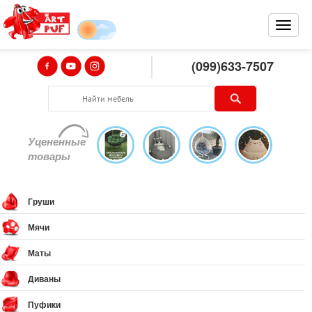
(099)633-7507
Уцененные
товары
Груши
Мячи
Маты
Диваны
Пуфики