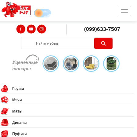
(099)633-7507
Уцененные
товары
Груши
Мячи
Маты
Диваны
Пуфики