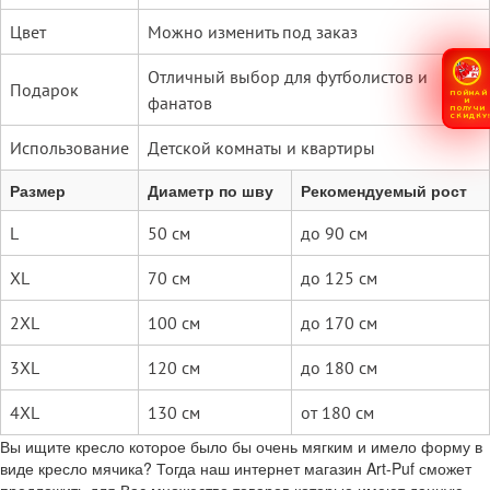
Цвет
Можно изменить под заказ
Отличный выбор для футболистов и
Подарок
ПОЙМАЙ
фанатов
И
ПОЛУЧИ
СКИДКУ
Использование
Детской комнаты и квартиры
Размер
Диаметр по шву
Рекомендуемый рост
L
50 см
до 90 см
XL
70 см
до 125 см
2XL
100 см
до 170 см
3XL
120 см
до 180 см
4XL
130 см
от 180 см
Вы ищите кресло которое было бы очень мягким и имело форму в
виде кресло мячика? Тогда наш интернет магазин Art-Puf сможет
предложить для Вас множество товаров которые имеют данную