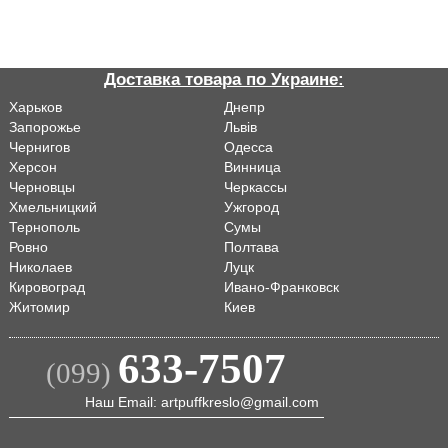
Доставка товара по Украине:
Харьков
Днепр
Запорожье
Львiв
Чернигов
Одесса
Херсон
Винница
Черновцы
Черкассы
Хмельницкий
Ужгород
Тернополь
Сумы
Ровно
Полтава
Николаев
Луцк
Кировоград
Ивано-Франковск
Житомир
Киев
633-7507
(099)
Наш Email: artpuffkreslo@gmail.com