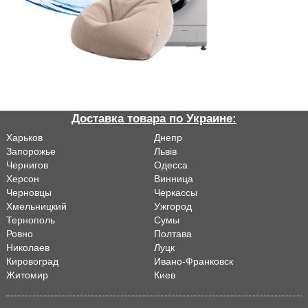
Доставка товара по Украине:
Харьков
Днепр
Запорожье
Львiв
Чернигов
Одесса
Херсон
Винница
Черновцы
Черкассы
Хмельницкий
Ужгород
Тернополь
Сумы
Ровно
Полтава
Николаев
Луцк
Кировоград
Ивано-Франковск
Житомир
Киев