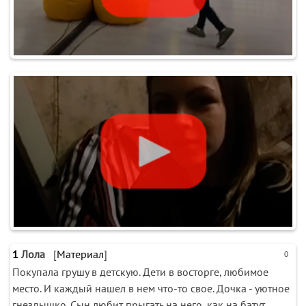
1
Лола
[
Материал
]
0
Покупала грушу в детскую. Дети в восторге, любимое
место. И каждый нашел в нем что-то свое. Дочка - уютное
гнездышко. Сын любит прыгать на него, как на батут.