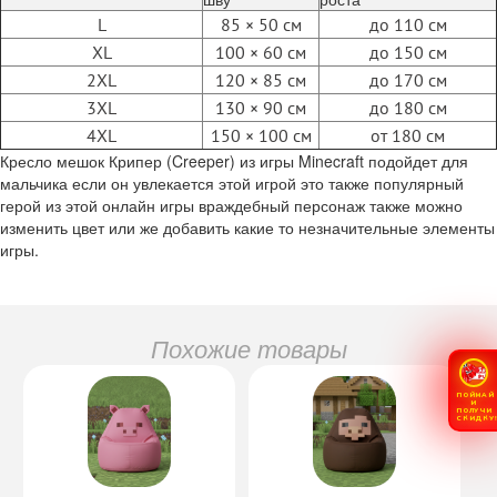
L
85 × 50 см
до 110 см
XL
100 × 60 см
до 150 см
2XL
120 × 85 см
до 170 см
3XL
130 × 90 см
до 180 см
4XL
150 × 100 см
от 180 см
Кресло мешок Крипер (Creeper) из игры Minecraft подойдет для
мальчика если он увлекается этой игрой это также популярный
герой из этой онлайн игры враждебный персонаж также можно
изменить цвет или же добавить какие то незначительные элементы
игры.
Похожие товары
ПОЙМАЙ
И
ПОЛУЧИ
СКИДКУ