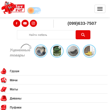
(099)633-7507
Уцененные
товары
Груши
Мячи
Маты
Диваны
Пуфики