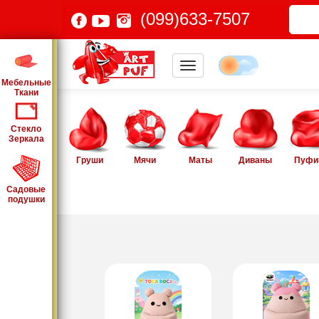
(099)633-7507
Мебельные
Ткани
Стекло
Зеркала
Груши
Мячи
Маты
Диваны
Пуфи
Садовые
подушки