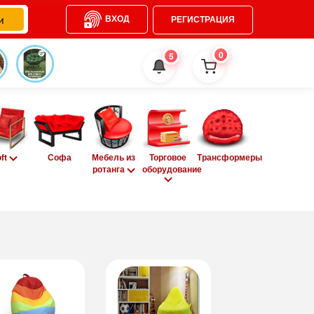
ВХОД
РЕГИСТРАЦИЯ
0
5
oft
Софа
Мебель из
Торговое
Трансформеры
ротанга
оборудование