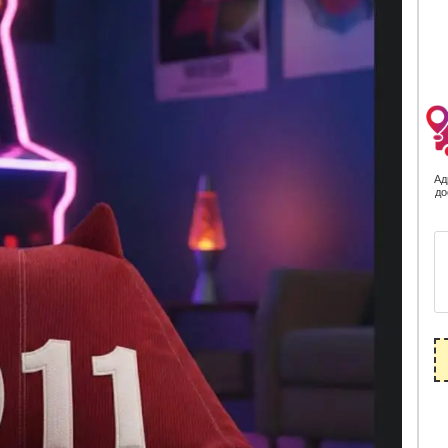
Ад
до