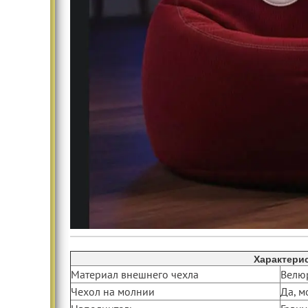
Характери
Материал внешнего чехла
Велю
Чехол на молнии
Да, м