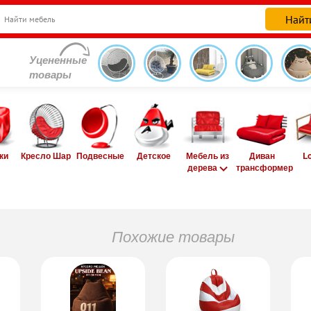
Уцененные
товары
ки
Кресло Шар
Подвесные
Детское
Мебель из
Диван
L
дерева
трансформер
Похожие товары