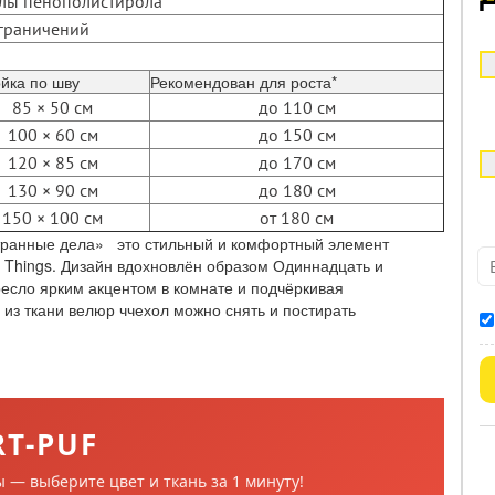
улы пенополистирола
ограничений
йка по шву
Рекомендован для роста*
85 × 50 см
до 110 см
100 × 60 см
до 150 см
120 × 85 см
до 170 см
130 × 90 см
до 180 см
150 × 100 см
от 180 см
транные дела» это стильный и комфортный элемент
r Things. Дизайн вдохновлён образом Одиннадцать и
ресло ярким акцентом в комнате и подчёркивая
 из ткани велюр ччехол можно снять и постирать