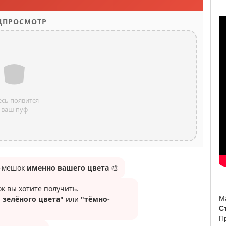
М
С
П