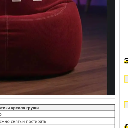
стики кресла груши
р
ожно снять и постирать