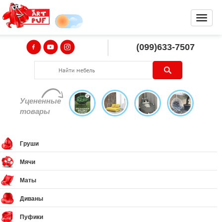
(099)633-7507
Уцененные
товары
Груши
Мячи
Маты
Диваны
Пуфики