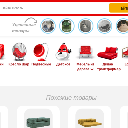
Уцененные
товары
ки
Кресло Шар
Подвесные
Детское
Мебель из
Диван
L
дерева
трансформер
Похожие товары