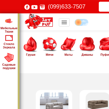
(099)633-7507
Мебельные
Ткани
Стекло
Зеркала
Груши
Мячи
Маты
Диваны
Пуфи
Садовые
подушки