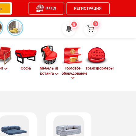
ВХОД
РЕГИСТРАЦИЯ
0
5
oft
Софа
Мебель из
Торговое
Трансформеры
ротанга
оборудование