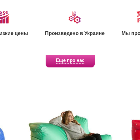
изкие цены
Произведено в Украине
Мы про
Ещё про нас
о для детей
Экологичное сырье
Сертифи
 на улице