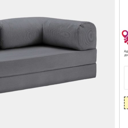
Ад
до