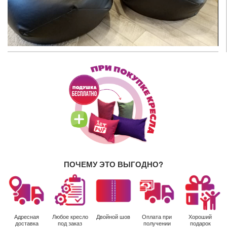
ПОЧЕМУ ЭТО ВЫГОДНО?
Адресная
Любое кресло
Двойной шов
Оплата при
Хороший
доставка
под заказ
получении
подарок