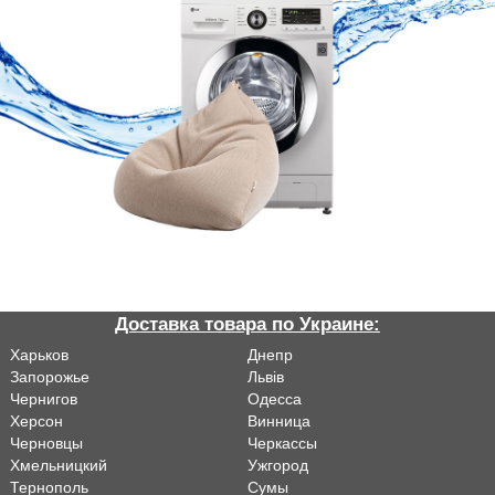
Доставка товара по Украине:
Харьков
Днепр
Запорожье
Львiв
Чернигов
Одесса
Херсон
Винница
Черновцы
Черкассы
Хмельницкий
Ужгород
Тернополь
Сумы