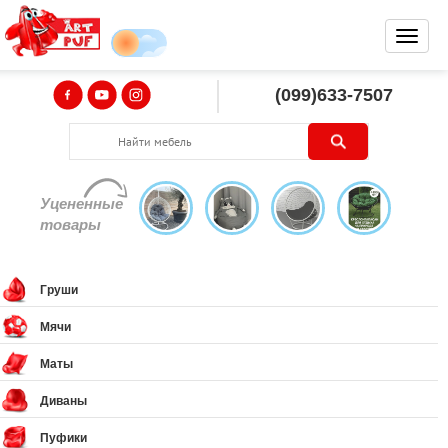
(099)633-7507
Уцененные
товары
Груши
Мячи
Маты
Диваны
Пуфики