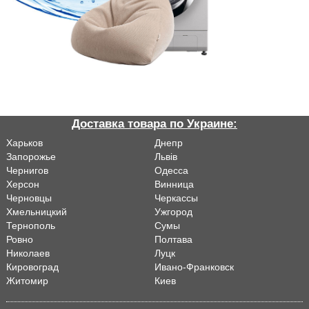
Доставка товара по Украине:
Харьков
Днепр
Запорожье
Львiв
Чернигов
Одесса
Херсон
Винница
Черновцы
Черкассы
Хмельницкий
Ужгород
Тернополь
Сумы
Ровно
Полтава
Николаев
Луцк
Кировоград
Ивано-Франковск
Житомир
Киев