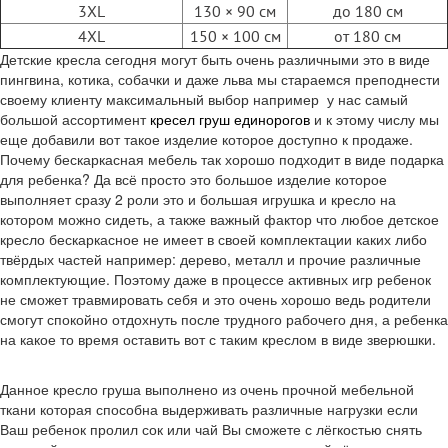
3XL
130 × 90 см
до 180 см
4XL
150 × 100 см
от 180 см
Детские кресла сегодня могут быть очень различными это в виде
пингвина, котика, собачки и даже льва мы стараемся преподнести
своему клиенту максимальный выбор например у нас самый
большой ассортимент
кресел груш единорогов
и к этому числу мы
еще добавили вот такое изделие которое доступно к продаже.
Почему бескаркасная мебель так хорошо подходит в виде подарка
для ребенка? Да всё просто это большое изделие которое
выполняет сразу 2 роли это и большая игрушка и кресло на
котором можно сидеть, а также важный фактор что любое детское
кресло бескаркасное не имеет в своей комплектации каких либо
твёрдых частей например: дерево, металл и прочие различные
комплектующие. Поэтому даже в процессе активных игр ребенок
не сможет травмировать себя и это очень хорошо ведь родители
смогут спокойно отдохнуть после трудного рабочего дня, а ребенка
на какое то время оставить вот с таким креслом в виде зверюшки.
Данное кресло груша выполнено из очень прочной мебельной
ткани которая способна выдерживать различные нагрузки если
Ваш ребенок пролил сок или чай Вы сможете с лёгкостью снять