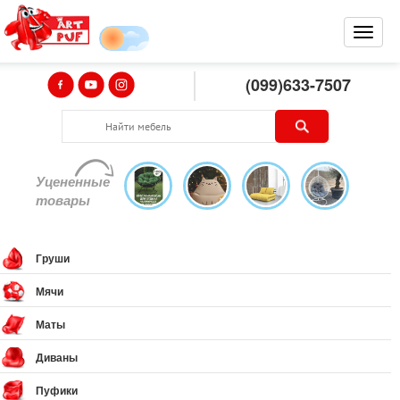
(099)633-7507
Уцененные
товары
Груши
Мячи
Маты
Диваны
Пуфики