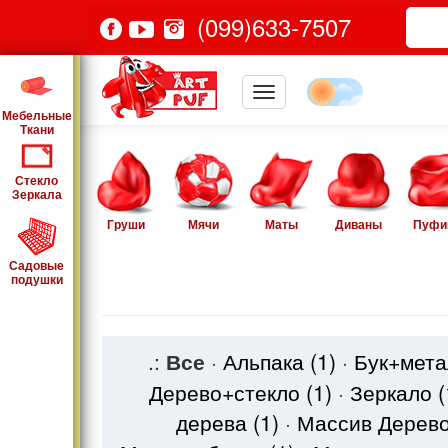
(099)633-7507
Мебельные
Ткани
Стекло
Зеркала
Груши
Мячи
Маты
Диваны
Пуфи
Садовые
подушки
.:
Все
·
Альпака
(1)
·
Бук+мет
Дерево+стекло
(1)
·
Зеркало
(
дерева
(1)
·
Массив Дерев