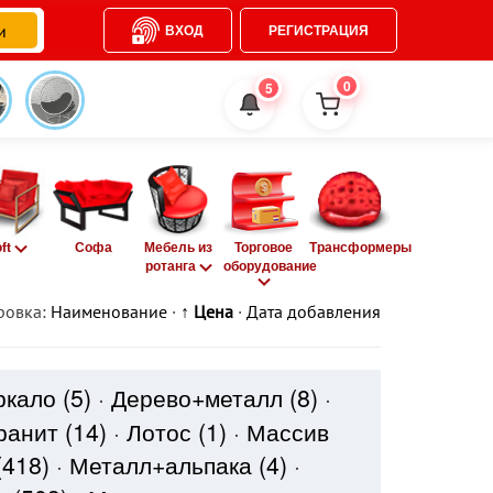
ВХОД
РЕГИСТРАЦИЯ
0
5
oft
Софа
Мебель из
Торговое
Трансформеры
ротанга
оборудование
ровка:
Наименование
·
↑ Цена
·
Дата добавления
ркало
(5)
·
Дерево+металл
(8)
·
ранит
(14)
·
Лотос
(1)
·
Массив
(418)
·
Металл+альпака
(4)
·