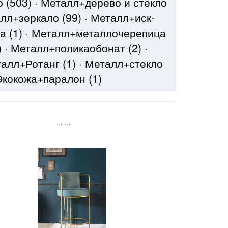
о
(503)
·
Металл+дерево и стекло
лл+зеркало
(99)
·
Металл+иск-
ва
(1)
·
Металл+металлочерепица
)
·
Металл+поликаобонат
(2)
·
алл+Ротанг
(1)
·
Металл+стекло
Экокожа+паралон
(1)
...
...