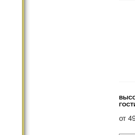
ВЫСО
ГОСТ
от
4