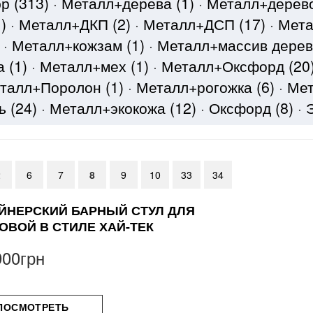
юр
(313)
·
Металл+дерева
(1)
·
Металл+дерев
)
·
Металл+ДКП
(2)
·
Металл+ДСП
(17)
·
Мета
·
Металл+кожзам
(1)
·
Металл+массив дере
ца
(1)
·
Металл+мех
(1)
·
Металл+Оксфорд
(20
талл+Поролон
(1)
·
Металл+рогожка
(6)
·
Мет
нь
(24)
·
Металл+экокожа
(12)
·
Оксфорд
(8)
·
2
6
7
8
9
10
33
34
ЙНЕРСКИЙ БАРНЫЙ СТУЛ ДЛЯ
ОВОЙ В СТИЛЕ ХАЙ-ТЕК
900грн
ПОСМОТРЕТЬ