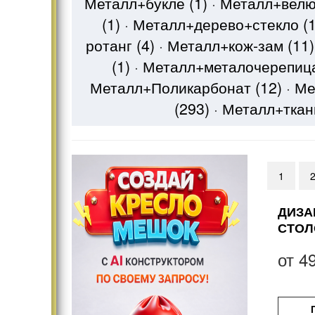
Металл+букле
(1)
·
Металл+вел
(1)
·
Металл+дерево+стекло
(1
ротанг
(4)
·
Металл+кож-зам
(11)
(1)
·
Металл+металочерепи
Металл+Поликарбонат
(12)
·
Ме
(293)
·
Металл+тка
1
ДИЗА
СТОЛ
от
4