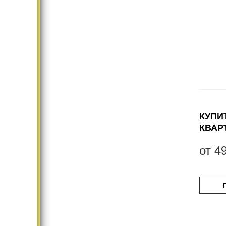
КУПИ
КВАР
от
4