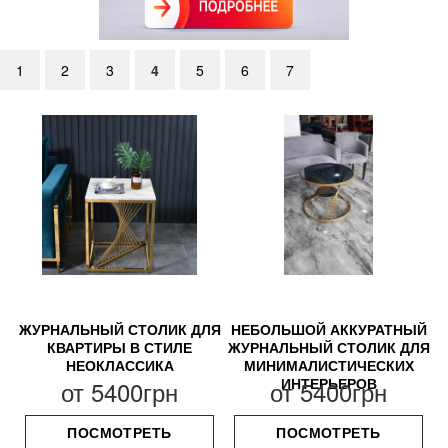
1
2
3
4
5
6
7
ЖУРНАЛЬНЫЙ СТОЛИК ДЛЯ
НЕБОЛЬШОЙ АККУРАТНЫЙ
КВАРТИРЫ В СТИЛЕ
ЖУРНАЛЬНЫЙ СТОЛИК ДЛЯ
НЕОКЛАССИКА
МИНИМАЛИСТИЧЕСКИХ
ИНТЕРЬЕРОВ
от
5400грн
от
5400грн
ПОСМОТРЕТЬ
ПОСМОТРЕТЬ