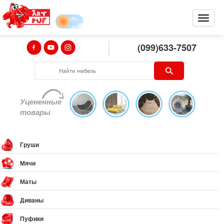
(099)633-7507
Уцененные
товары
Груши
Мячи
Маты
Диваны
Пуфики