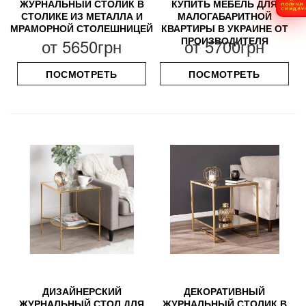
ЖУРНАЛЬНЫЙ СТОЛИК В
КУПИТЬ МЕБЕЛЬ ДЛЯ
ПОЛУЧИ
СКИДКУ
СТОЛИКЕ ИЗ МЕТАЛЛА И
МАЛОГАБАРИТНОЙ
МРАМОРНОЙ СТОЛЕШНИЦЕЙ
КВАРТИРЫ В УКРАИНЕ ОТ
ПРОИЗВОДИТЕЛЯ
от
5650грн
от
5700грн
ПОСМОТРЕТЬ
ПОСМОТРЕТЬ
ДИЗАЙНЕРСКИЙ
ДЕКОРАТИВНЫЙ
ЖУРНАЛЬНЫЙ СТОЛ ДЛЯ
ЖУРНАЛЬНЫЙ СТОЛИК В