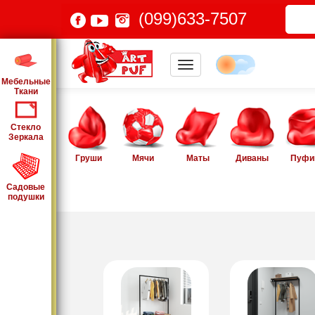
(099)633-7507
Мебельные
Ткани
Стекло
Зеркала
Груши
Мячи
Маты
Диваны
Пуфи
Садовые
подушки