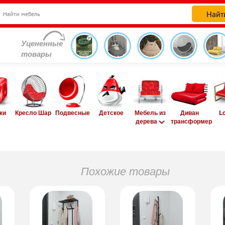
Уцененные
товары
ки
Кресло Шар
Подвесные
Детское
Мебель из
Диван
L
дерева
трансформер
Похожие товары