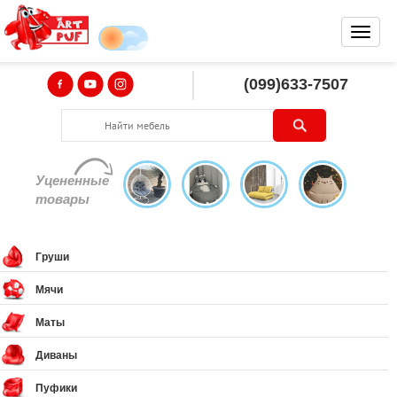
(099)633-7507
Уцененные
товары
Груши
Мячи
Маты
Диваны
Пуфики