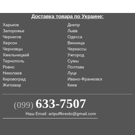
Доставка товара по Украине:
Харьков
Днепр
Запорожье
Львiв
Чернигов
Одесса
Херсон
Винница
Черновцы
Черкассы
Хмельницкий
Ужгород
Тернополь
Сумы
Ровно
Полтава
Николаев
Луцк
Кировоград
Ивано-Франковск
Житомир
Киев
633-7507
(099)
Наш Email: artpuffkreslo@gmail.com