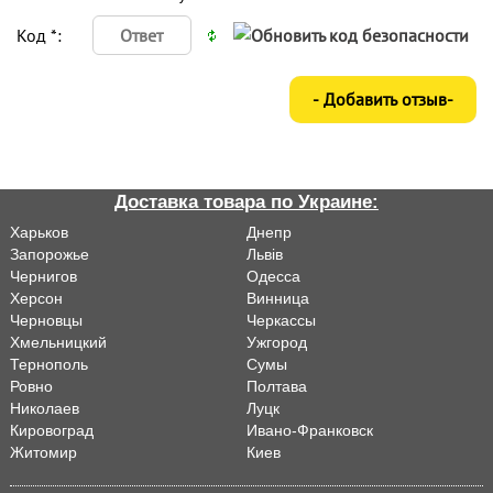
Код *:
Доставка товара по Украине:
Харьков
Днепр
Запорожье
Львiв
Чернигов
Одесса
Херсон
Винница
Черновцы
Черкассы
Хмельницкий
Ужгород
Тернополь
Сумы
Ровно
Полтава
Николаев
Луцк
Кировоград
Ивано-Франковск
Житомир
Киев