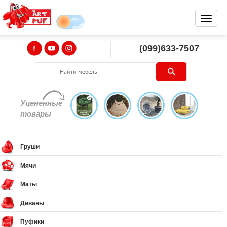
(099)633-7507
Уцененные
товары
Груши
Мячи
Маты
Диваны
Пуфики