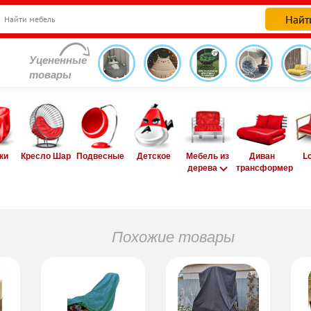
Уцененные
товары
ки
Кресло Шар
Подвесные
Детское
Мебель из
Диван
L
дерева
трансформер
Похожие товары