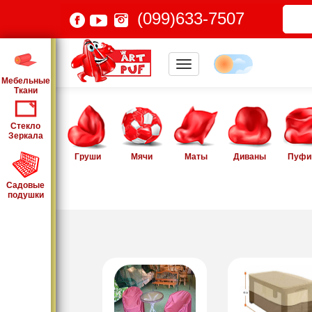
(099)633-7507
Мебельные
Ткани
Стекло
Зеркала
Груши
Мячи
Маты
Диваны
Пуфи
Садовые
подушки