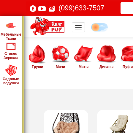
(099)633-7507
Мебельные
Ткани
Стекло
Зеркала
Груши
Мячи
Маты
Диваны
Пуфи
Садовые
подушки