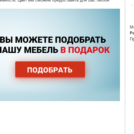
М
Р
П