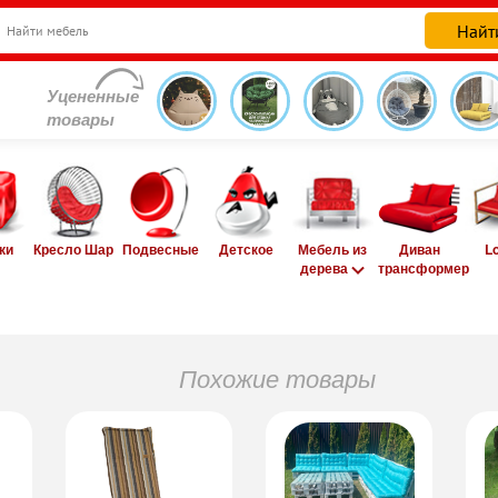
Уцененные
товары
ки
Кресло Шар
Подвесные
Детское
Мебель из
Диван
L
дерева
трансформер
Похожие товары