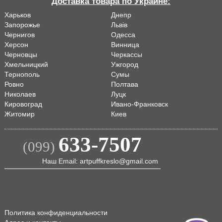
Доставка товара по Украине:
Харьков
Днепр
Запорожье
Львiв
Чернигов
Одесса
Херсон
Винница
Черновцы
Черкассы
Хмельницкий
Ужгород
Тернополь
Сумы
Ровно
Полтава
Николаев
Луцк
Кировоград
Ивано-Франковск
Житомир
Киев
633-7507
(099)
Наш Email: artpuffkreslo@gmail.com
Политика конфиденциальности