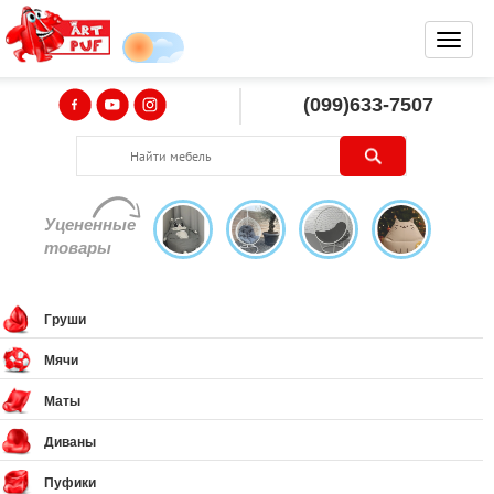
(099)633-7507
Уцененные
товары
Груши
Мячи
Маты
Диваны
Пуфики