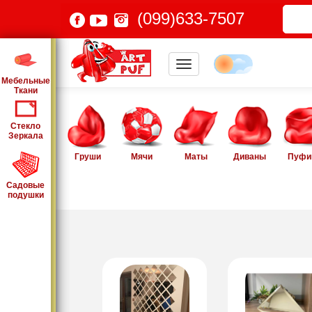
(099)633-7507
Мебельные
Ткани
Стекло
Зеркала
Груши
Мячи
Маты
Диваны
Пуфи
Садовые
подушки