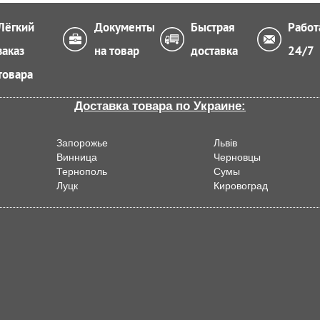
Лёгкий
Документы
Быстрая
Работ
заказ
на товар
доставка
24/7
товара
Доставка товара по Украине:
Запорожье
Львiв
Винница
Черновцы
Тернополь
Сумы
Луцк
Кировоград