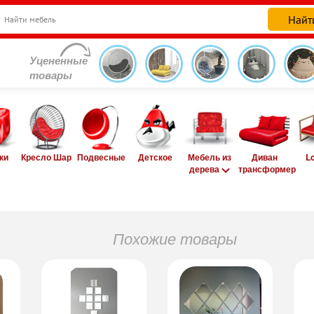
Уцененные
товары
ки
Кресло Шар
Подвесные
Детское
Мебель из
Диван
L
дерева
трансформер
Похожие товары