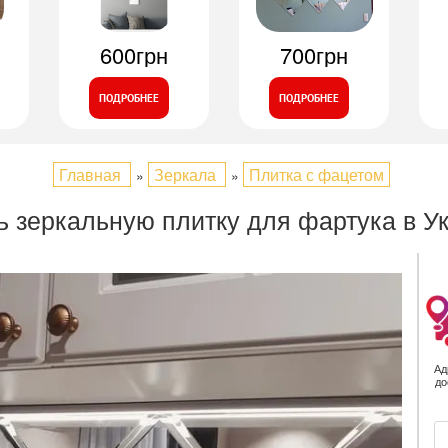
600грн
700грн
ПОДРОБНЕЕ
ПОДРОБНЕЕ
Главная
Зеркала
Плитка с фацетом
»
»
ь зеркальную плитку для фартука в У
Ад
до