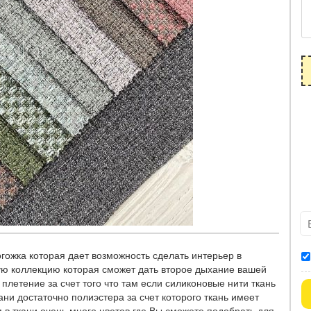
огожка которая дает возможность сделать интерьер в
ую коллекцию которая сможет дать второе дыхание вашей
плетение за счет того что там если силиконовые нити ткань
ани достаточно полиэстера за счет которого ткань имеет
м в ткани очень много цветов где Вы сможете подобрать для