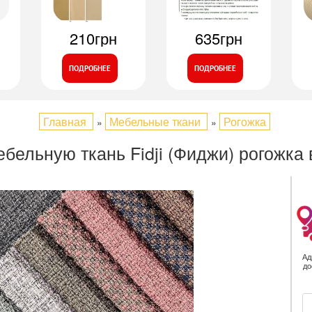
210грн
635грн
ПОДРОБНЕЕ
ПОДРОБНЕЕ
Главная
Мебельные ткани
Рогожка
»
»
ебельную ткань Fidji (Фиджи) рогожка 
Ад
до