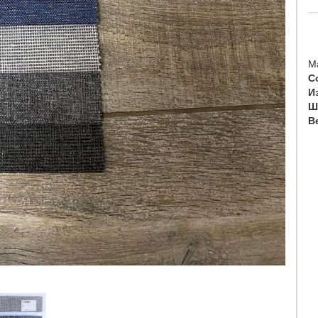
М
С
И
Ш
Ве