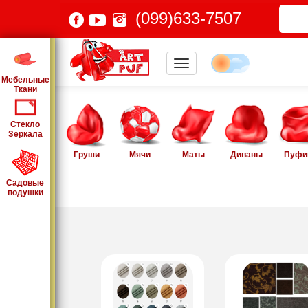
(099)633-7507
Мебельные
Ткани
Стекло
Зеркала
Груши
Мячи
Маты
Диваны
Пуфи
Садовые
подушки