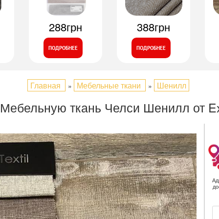
288грн
388грн
ПОДРОБНЕЕ
ПОДРОБНЕЕ
Главная
Мебельные ткани
Шенилл
»
»
 Мебельную ткань Челси Шенилл от Exi
Ад
до