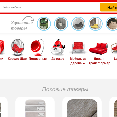
Уцененные
товары
ки
Кресло Шар
Подвесные
Детское
Мебель из
Диван
L
дерева
трансформер
Похожие товары