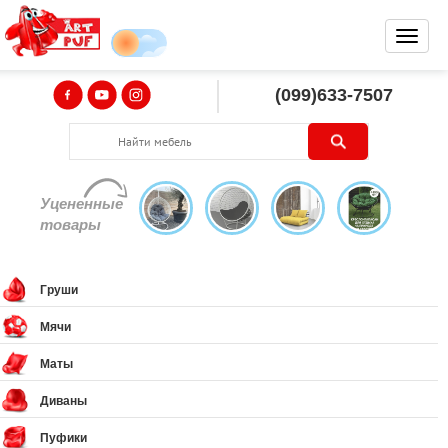
(099)633-7507
Уцененные
товары
Груши
Мячи
Маты
Диваны
Пуфики