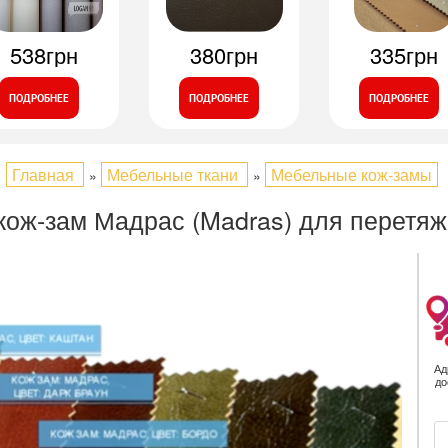
538грн
380грн
335грн
ПОДРОБНЕЕ
ПОДРОБНЕЕ
ПОДРОБНЕЕ
Главная
Мебельные ткани
Мебельные кож-замы
»
»
кож-зам Мадрас (Madras) для перетяж
Ад
до