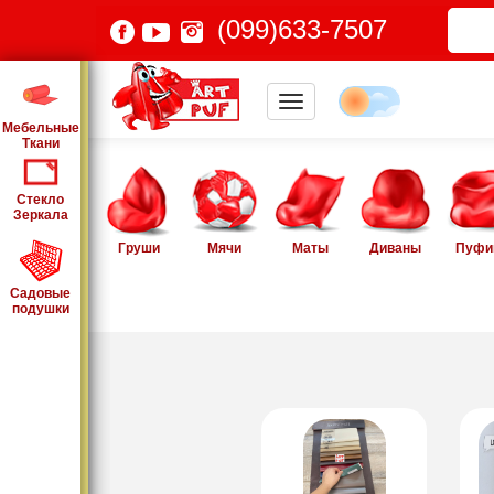
(099)633-7507
Мебельные
Ткани
Стекло
Зеркала
Груши
Мячи
Маты
Диваны
Пуфи
Садовые
подушки