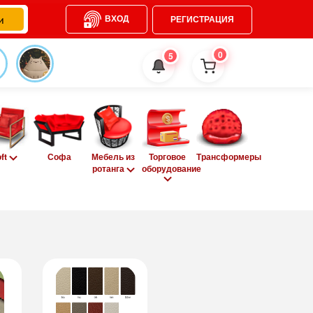
ВХОД
РЕГИСТРАЦИЯ
0
5
oft
Софа
Мебель из
Торговое
Трансформеры
ротанга
оборудование