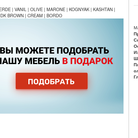
ERDE | VANIL | OLIVE | MARONE | KOGNYAK | KASHTAN |
 | DK BROWN | CREAM | BORDO
М
П
С
О
И
Ш
Пл
о
Г