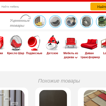
Уцененные
товары
ки
Кресло Шар
Подвесные
Детское
Мебель из
Диван
L
дерева
трансформер
Похожие товары