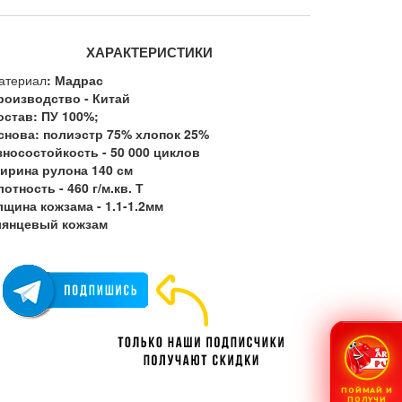
ХАРАКТЕРИСТИКИ
атериал
: Мадрас
роизводство - Китай
остав: ПУ 100%;
снова: полиэстр 75% хлопок 25%
зносостойкость - 50 000 циклов
ирина рулона 140 см
отность - 460 г/м.кв. Т
лщина кожзама - 1.1-1.2мм
лянцевый кожзам
ПОЙМАЙ И
ПОЛУЧИ