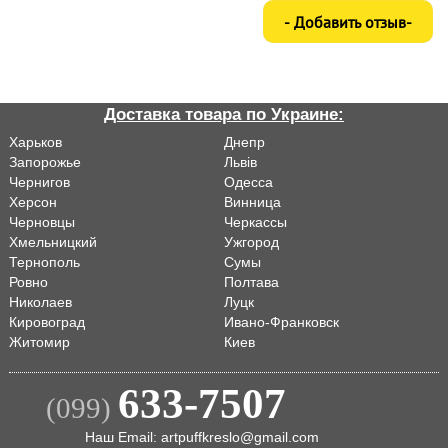
Доставка товара по Украине:
Харьков
Днепр
Запорожье
Львiв
Чернигов
Одесса
Херсон
Винница
Черновцы
Черкассы
Хмельницкий
Ужгород
Тернополь
Сумы
Ровно
Полтава
Николаев
Луцк
Кировоград
Ивано-Франковск
Житомир
Киев
633-7507
(099)
Наш Email: artpuffkreslo@gmail.com