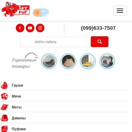
(099)633-7507
Уцененные
товары
Груши
Мячи
Маты
Диваны
Пуфики