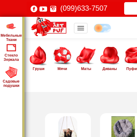
(099)633-7507
Мебельные
Ткани
Стекло
Зеркала
Груши
Мячи
Маты
Диваны
Пуфи
Садовые
подушки