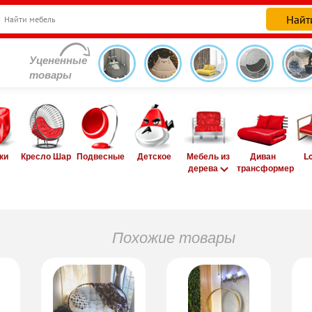
Уцененные
товары
ки
Кресло Шар
Подвесные
Детское
Мебель из
Диван
L
дерева
трансформер
Похожие товары