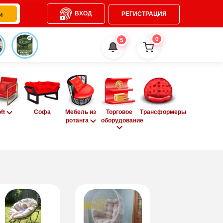
ВХОД
РЕГИСТРАЦИЯ
0
5
oft
Софа
Мебель из
Торговое
Трансформеры
ротанга
оборудование