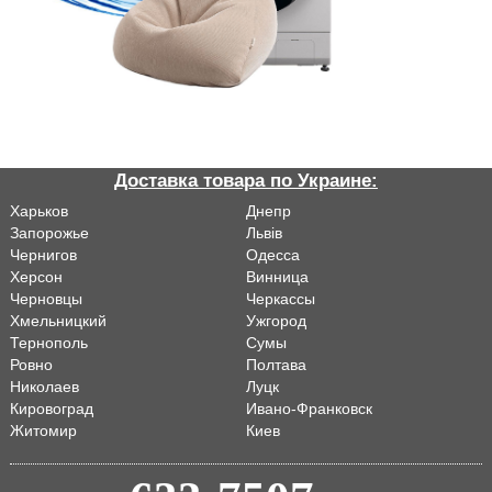
Доставка товара по Украине:
Харьков
Днепр
Запорожье
Львiв
Чернигов
Одесса
Херсон
Винница
Черновцы
Черкассы
Хмельницкий
Ужгород
Тернополь
Сумы
Ровно
Полтава
Николаев
Луцк
Кировоград
Ивано-Франковск
Житомир
Киев