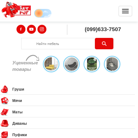
(099)633-7507
Уцененные
товары
Груши
Мячи
Маты
Диваны
Пуфики