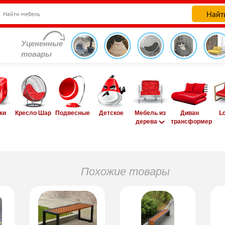
Уцененные
товары
ки
Кресло Шар
Подвесные
Детское
Мебель из
Диван
L
дерева
трансформер
Похожие товары