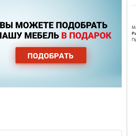
М
Р
П