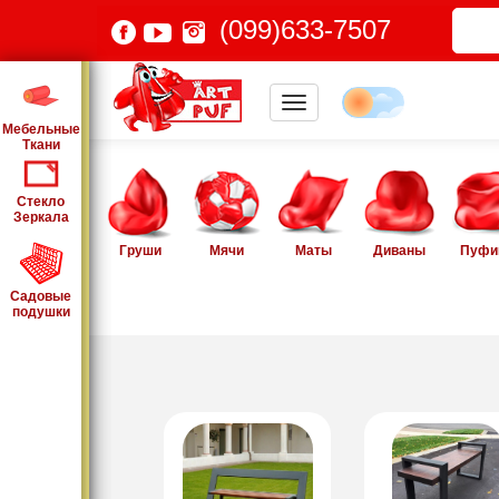
(099)633-7507
Мебельные
Ткани
Стекло
Зеркала
Груши
Мячи
Маты
Диваны
Пуфи
Садовые
подушки